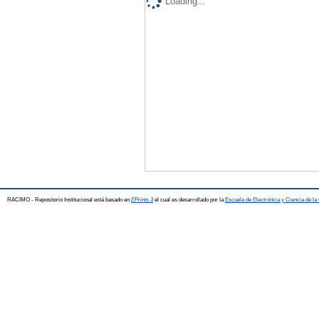
Loading...
RACIMO - Repositorio Institucional está basado en
EPrints 3
el cual es desarrollado por la
Escuela de Electrónica y Ciencia de l