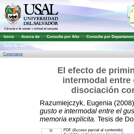
Inicio
Acerca de
Consulta por Año
Consulta por Departamen
Guía de uso
Búsqueda avanzada
Conectarse
El efecto de primi
intermodal entre 
disociación con
Razumiejczyk, Eugenia
(2008
gusto e intermodal entre el gus
memoria explícita.
Tesis de Do
PDF (Acceso parcial al contenido)