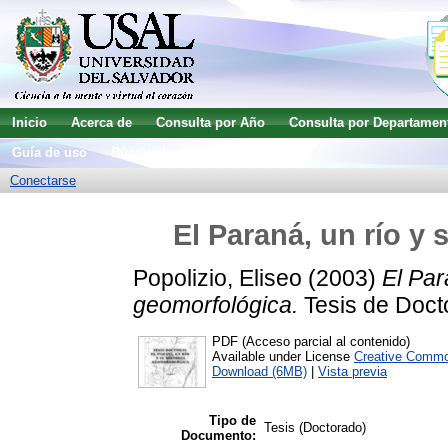
Inicio
Acerca de
Consulta por Año
Consulta por Departamen
Guía de uso
Búsqueda avanzada
Conectarse
El Paraná, un río y
Popolizio, Eliseo
(2003)
El Par
geomorfológica.
Tesis de Docto
PDF (Acceso parcial al contenido)
Available under License
Creative Commo
Download (6MB)
|
Vista previa
Tipo de
Tesis (Doctorado)
Documento: