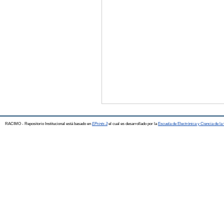
RACIMO - Repositorio Institucional está basado en
EPrints 3
el cual es desarrollado por la
Escuela de Electrónica y Ciencia de l