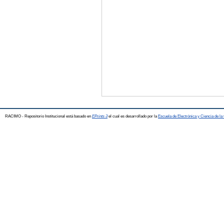
RACIMO - Repositorio Institucional está basado en
EPrints 3
el cual es desarrollado por la
Escuela de Electrónica y Ciencia de l