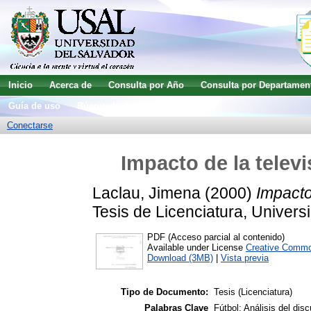
Inicio
Acerca de
Consulta por Año
Consulta por Departamen
Guía de uso
Búsqueda avanzada
Conectarse
Impacto de la televi
Laclau, Jimena
(2000)
Impacto 
Tesis de Licenciatura, Univers
PDF (Acceso parcial al contenido)
Available under License
Creative Commo
Download (3MB)
|
Vista previa
Tipo de Documento:
Tesis (Licenciatura)
Palabras Clave
Fútbol; Análisis del di