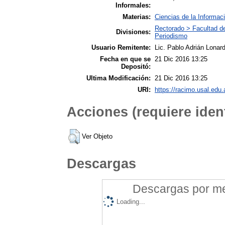
Informales:
Materias:
Ciencias de la Informac
Rectorado > Facultad d
Divisiones:
Periodismo
Usuario Remitente:
Lic. Pablo Adrián Lonard
Fecha en que se
21 Dic 2016 13:25
Depositó:
Ultima Modificación:
21 Dic 2016 13:25
URI:
https://racimo.usal.edu.
Acciones (requiere ident
Ver Objeto
Descargas
Descargas por mes
Loading...