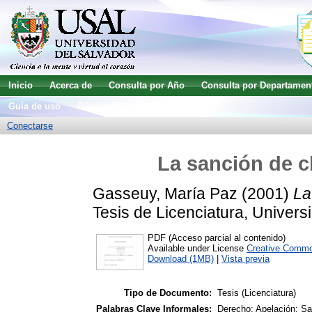
Inicio
Acerca de
Consulta por Año
Consulta por Departamen
Guía de uso
Búsqueda avanzada
Conectarse
La sanción de c
Gasseuy, María Paz
(2001)
La
Tesis de Licenciatura, Univers
PDF (Acceso parcial al contenido)
Available under License
Creative Commo
Download (1MB)
|
Vista previa
Tipo de Documento:
Tesis (Licenciatura)
Palabras Clave Informales:
Derecho; Apelación; Sa