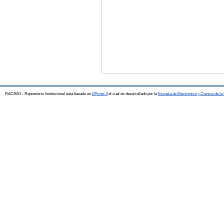
RACIMO - Repositorio Institucional está basado en
EPrints 3
el cual es desarrollado por la
Escuela de Electrónica y Ciencia de l