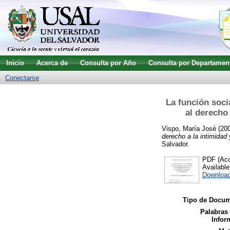
Inicio
Acerca de
Consulta por Año
Consulta por Departamen
Conectarse
La función socia
al derecho 
Vispo, María José
(20
derecho a la intimidad 
Salvador.
PDF (Acce
Availabl
Download
Tipo de Docum
Palabras
Infor