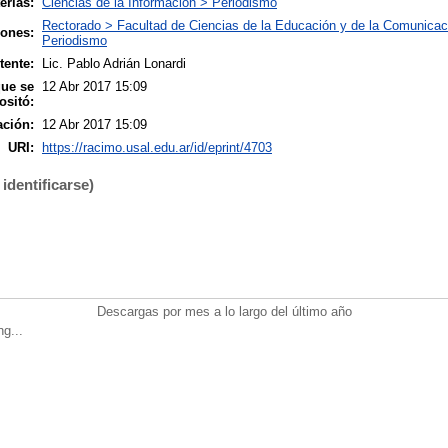
erias:
Ciencias de la Información > Periodismo
Rectorado > Facultad de Ciencias de la Educación y de la Comunicac
iones:
Periodismo
tente:
Lic. Pablo Adrián Lonardi
que se
12 Abr 2017 15:09
ositó:
ación:
12 Abr 2017 15:09
URI:
https://racimo.usal.edu.ar/id/eprint/4703
identificarse)
Descargas por mes a lo largo del último año
ng...