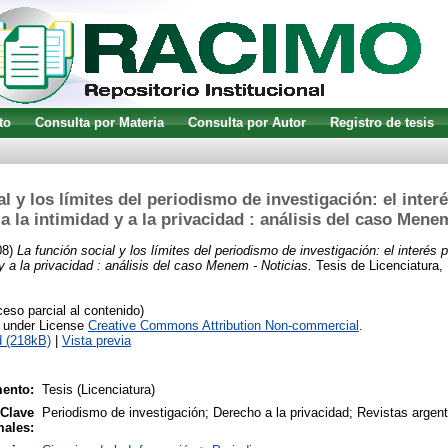
to
Consulta por Materia
Consulta por Autor
Registro de tesis
l y los límites del periodismo de investigación: el inter
a la intimidad y a la privacidad : análisis del caso Mene
08)
La función social y los límites del periodismo de investigación: el interés p
y a la privacidad : análisis del caso Menem - Noticias.
Tesis de Licenciatura, 
so parcial al contenido)
e under License
Creative Commons Attribution Non-commercial
.
 (218kB)
|
Vista previa
ento:
Tesis (Licenciatura)
 Clave
Periodismo de investigación; Derecho a la privacidad; Revistas argen
males: