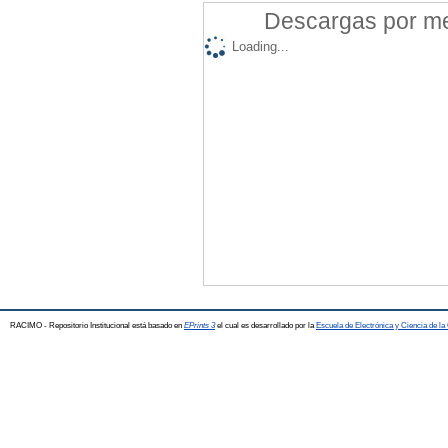
Descargas por mes
Loading...
RACIMO - Repositorio Institucional está basado en
EPrints 3
el cual es desarrollado por la
Escuela de Electrónica y Ciencia de l