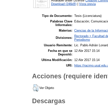
Available under License
Creative Commo
Download (246kB)
|
Vista previa
Tipo de Documento:
Tesis (Licenciatura)
Palabras Clave
Educación; Comunicaci
Informales:
Materias:
Ciencias de la Informac
Rectorado > Facultad d
Divisiones:
Periodismo
Usuario Remitente:
Lic. Pablo Adrián Lonard
Fecha en que se
12 Abr 2017 15:14
Depositó:
Ultima Modificación:
12 Abr 2017 15:14
URI:
https://racimo.usal.edu.
Acciones (requiere ident
Ver Objeto
Descargas