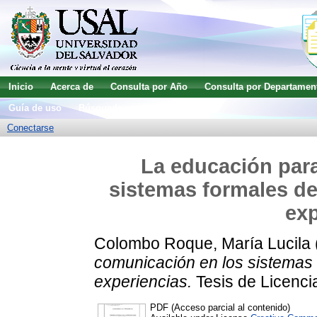
Inicio
Acerca de
Consulta por Año
Consulta por Departamen
Guía de uso
Búsqueda avanzada
Conectarse
La educación para
sistemas formales d
exp
Colombo Roque, María Lucila
comunicación en los sistemas
experiencias.
Tesis de Licencia
PDF (Acceso parcial al contenido)