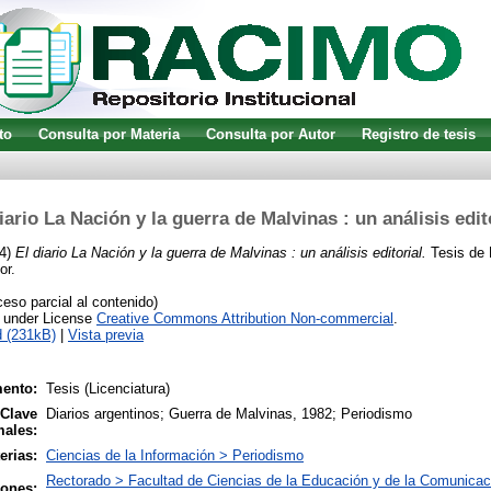
to
Consulta por Materia
Consulta por Autor
Registro de tesis
iario La Nación y la guerra de Malvinas : un análisis edit
4)
El diario La Nación y la guerra de Malvinas : un análisis editorial.
Tesis de 
or.
so parcial al contenido)
e under License
Creative Commons Attribution Non-commercial
.
 (231kB)
|
Vista previa
ento:
Tesis (Licenciatura)
 Clave
Diarios argentinos; Guerra de Malvinas, 1982; Periodismo
males:
erias:
Ciencias de la Información > Periodismo
Rectorado > Facultad de Ciencias de la Educación y de la Comunicac
iones: