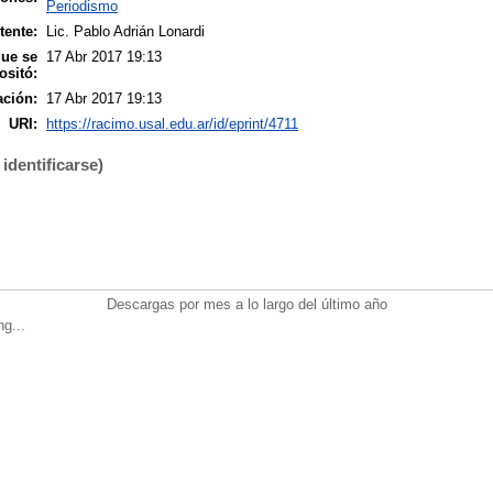
Periodismo
tente:
Lic. Pablo Adrián Lonardi
que se
17 Abr 2017 19:13
ositó:
ación:
17 Abr 2017 19:13
URI:
https://racimo.usal.edu.ar/id/eprint/4711
identificarse)
Descargas por mes a lo largo del último año
ng...