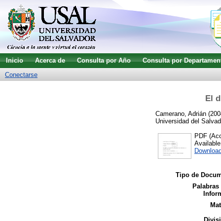
Inicio
Acerca de
Consulta por Año
Consulta por Departamen
Conectarse
El d
Camerano, Adrián
(200
Universidad del Salvad
PDF (Acce
Availabl
Download
Tipo de Docum
Palabras
Infor
Mat
Divis