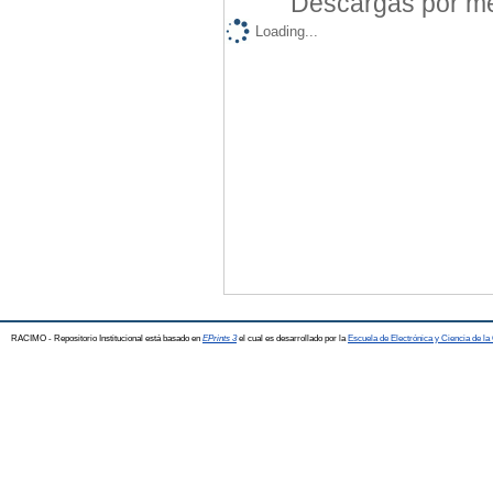
Descargas por mes
Loading...
RACIMO - Repositorio Institucional está basado en
EPrints 3
el cual es desarrollado por la
Escuela de Electrónica y Ciencia de l