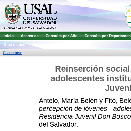
Inicio
Acerca de
Consulta por Año
Consulta por Departamen
Guía de uso
Búsqueda avanzada
Conectarse
Reinserción social
adolescentes instit
Juven
Antelo, María Belén
y
Fitó, Bel
percepción de jóvenes - adoles
Residencia Juvenil Don Bosco
del Salvador.