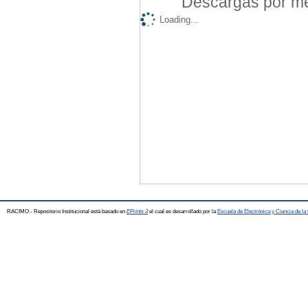
Descargas por mes
Loading...
RACIMO - Repositorio Institucional está basado en
EPrints 3
el cual es desarrollado por la
Escuela de Electrónica y Ciencia de l