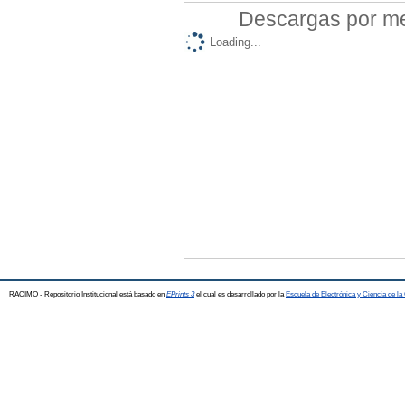
Descargas por mes
Loading...
RACIMO - Repositorio Institucional está basado en
EPrints 3
el cual es desarrollado por la
Escuela de Electrónica y Ciencia de l