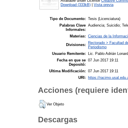
Available under License
Creative Commo
Download (333kB)
|
Vista previa
Tipo de Documento:
Tesis (Licenciatura)
Palabras Clave
Audiencia; Suicidio; Tel
Informales:
Materias:
Ciencias de la Informac
Rectorado > Facultad d
Divisiones:
Periodismo
Usuario Remitente:
Lic. Pablo Adrián Lonard
Fecha en que se
07 Jun 2017 19:11
Depositó:
Ultima Modificación:
07 Jun 2017 19:11
URI:
https://racimo.usal.edu.
Acciones (requiere ident
Ver Objeto
Descargas