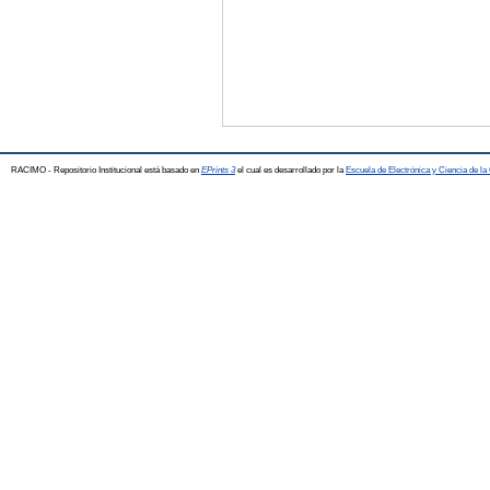
RACIMO - Repositorio Institucional está basado en
EPrints 3
el cual es desarrollado por la
Escuela de Electrónica y Ciencia de l