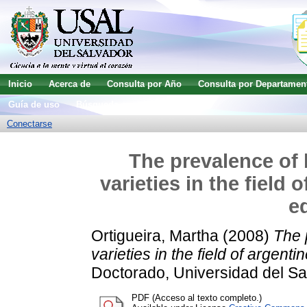
Inicio
Acerca de
Consulta por Año
Consulta por Departamen
Guía de uso
Búsqueda avanzada
Conectarse
The prevalence of 
varieties in the field
e
Ortigueira, Martha
(2008)
The 
varieties in the field of argent
Doctorado, Universidad del Sa
PDF (Acceso al texto completo.)