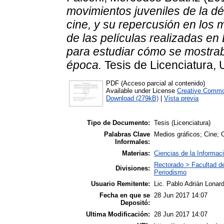
movimientos juveniles de la d
cine, y su repercusión en los m
de las películas realizadas en
para estudiar cómo se mostrab
época.
Tesis de Licenciatura, 
PDF (Acceso parcial al contenido)
Available under License
Creative Commo
Download (279kB)
|
Vista previa
Tipo de Documento:
Tesis (Licenciatura)
Palabras Clave
Medios gráficos; Cine; 
Informales:
Materias:
Ciencias de la Informac
Rectorado > Facultad d
Divisiones:
Periodismo
Usuario Remitente:
Lic. Pablo Adrián Lonard
Fecha en que se
28 Jun 2017 14:07
Depositó:
Ultima Modificación:
28 Jun 2017 14:07