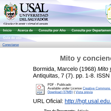
Inicio
Acerca de
Consulta por Año
Consulta por Departamen
Guía de uso
Búsqueda avanzada
Conectarse
Mito y concien
Bormida, Marcelo
(1968)
Mito 
Antiquitas, 7 (7). pp. 1-8. IS
PDF - Publicado
Available under License
Creative Commons A
Download (37MB)
|
Vista previa
URL Oficial:
http://hgt.usal.edu
Tipo de Documento:
Artículo