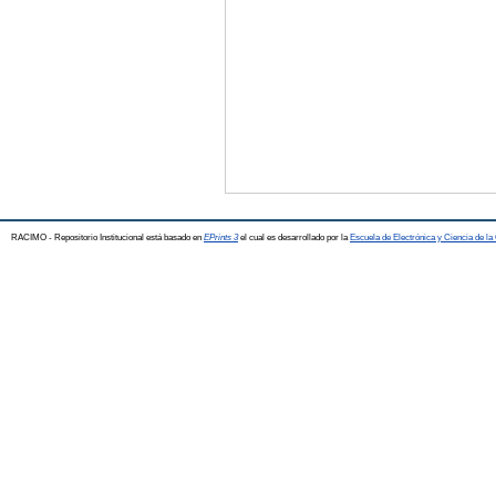
RACIMO - Repositorio Institucional está basado en
EPrints 3
el cual es desarrollado por la
Escuela de Electrónica y Ciencia de l