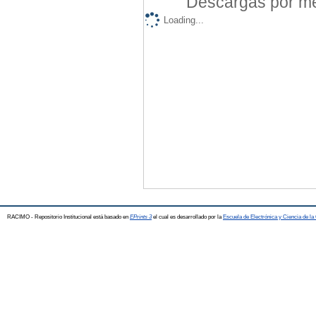
Descargas por mes
Loading...
RACIMO - Repositorio Institucional está basado en
EPrints 3
el cual es desarrollado por la
Escuela de Electrónica y Ciencia de l