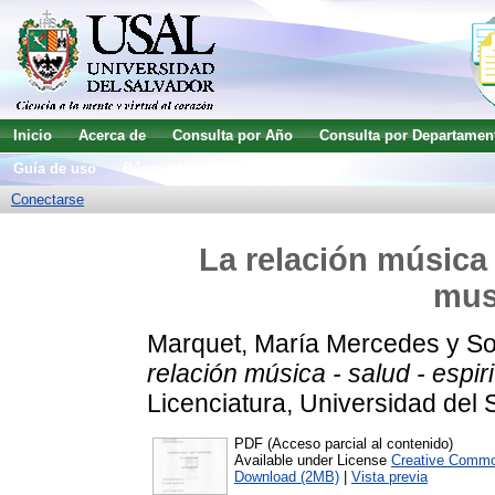
Inicio
Acerca de
Consulta por Año
Consulta por Departamen
Guía de uso
Búsqueda avanzada
Conectarse
La relación música 
mus
Marquet, María Mercedes
y
So
relación música - salud - espir
Licenciatura, Universidad del 
PDF (Acceso parcial al contenido)
Available under License
Creative Commo
Download (2MB)
|
Vista previa