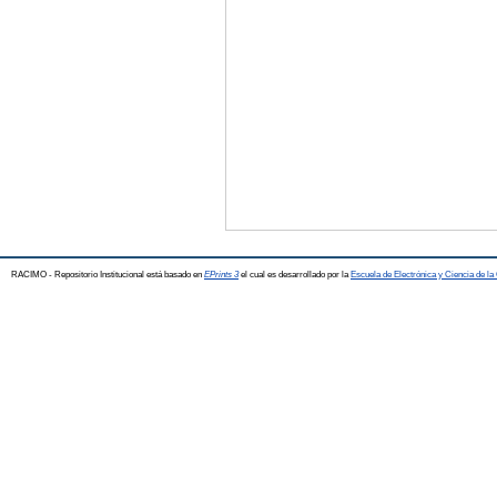
RACIMO - Repositorio Institucional está basado en
EPrints 3
el cual es desarrollado por la
Escuela de Electrónica y Ciencia de l