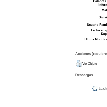
Palabras
Infor
Mat
Divis
Usuario Remi
Fecha en 
Dep
Ultima Modific
Acciones (requiere 
Ver Objeto
Descargas
Loadi