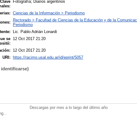
 Clave
Fotografía; Diarios argentinos
males:
erias:
Ciencias de la Información > Periodismo
Rectorado > Facultad de Ciencias de la Educación y de la Comunicac
iones:
Periodismo
tente:
Lic. Pablo Adrián Lonardi
que se
12 Oct 2017 21:20
ositó:
ación:
12 Oct 2017 21:20
URI:
https://racimo.usal.edu.ar/id/eprint/5057
identificarse)
Descargas por mes a lo largo del último año
ng...