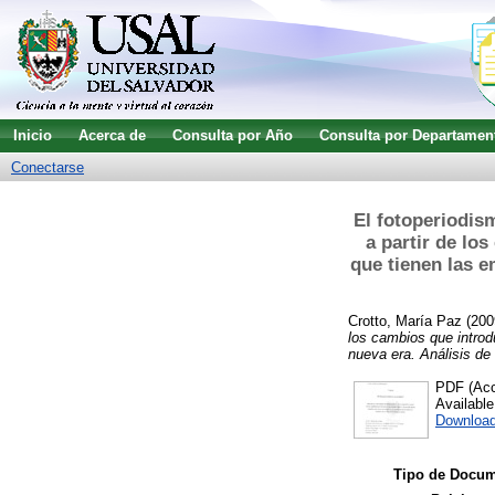
Inicio
Acerca de
Consulta por Año
Consulta por Departamen
Conectarse
El fotoperiodis
a partir de los
que tienen las e
Crotto, María Paz
(200
los cambios que introdu
nueva era. Análisis de 
PDF (Acce
Availabl
Downloa
Tipo de Docum