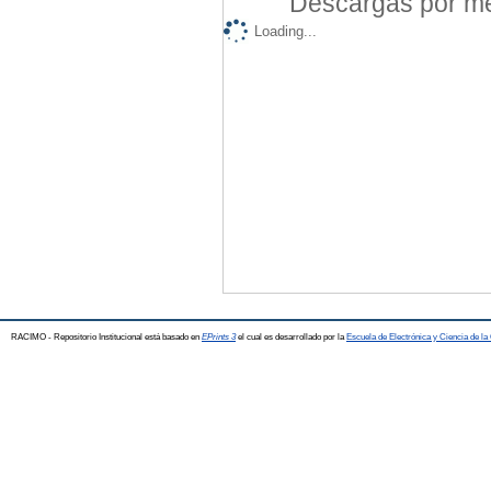
Descargas por mes
Loading...
RACIMO - Repositorio Institucional está basado en
EPrints 3
el cual es desarrollado por la
Escuela de Electrónica y Ciencia de l