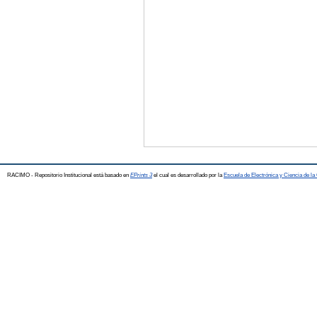
RACIMO - Repositorio Institucional está basado en
EPrints 3
el cual es desarrollado por la
Escuela de Electrónica y Ciencia de l