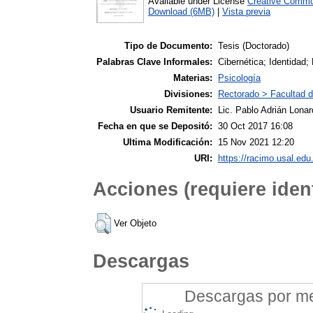
Available under License
Creative Commo
Download (6MB)
|
Vista previa
Tipo de Documento:
Tesis (Doctorado)
Palabras Clave Informales:
Cibernética; Identidad;
Materias:
Psicología
Divisiones:
Rectorado > Facultad d
Usuario Remitente:
Lic. Pablo Adrián Lonar
Fecha en que se Depositó:
30 Oct 2017 16:08
Ultima Modificación:
15 Nov 2021 12:20
URI:
https://racimo.usal.edu.
Acciones (requiere ident
Ver Objeto
Descargas
Descargas por mes