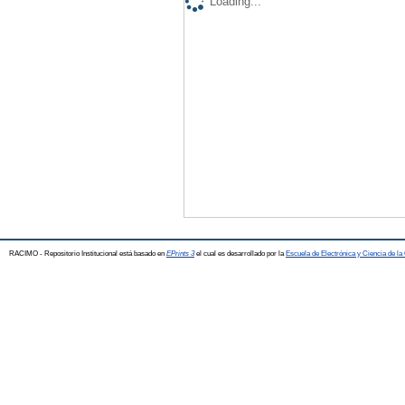
Loading...
RACIMO - Repositorio Institucional está basado en
EPrints 3
el cual es desarrollado por la
Escuela de Electrónica y Ciencia de l