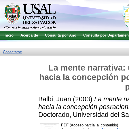
Inicio
Acerca de
Consulta por Año
Consulta por Departamen
Guía de uso
Búsqueda avanzada
Conectarse
La mente narrativa: 
hacia la concepción po
Balbi, Juan
(2003)
La mente na
hacia la concepción posraciona
Doctorado, Universidad del Sa
PDF (Acceso parcial al contenido)