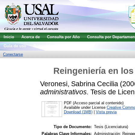
Inicio
Acerca de
Consulta por Año
Consulta por Departamen
Guía de uso
Búsqueda avanzada
Conectarse
Reingeniería en los
Veronesi, Sabrina Cecilia
(200
administrativos.
Tesis de Licen
PDF (Acceso parcial al contenido)
Available under License
Creative Commo
Download (1MB)
|
Vista previa
Tipo de Documento:
Tesis (Licenciatura)
Palabras Clave Informales:
Administración; Reinge