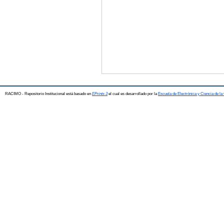
RACIMO - Repositorio Institucional está basado en
EPrints 3
el cual es desarrollado por la
Escuela de Electrónica y Ciencia de l