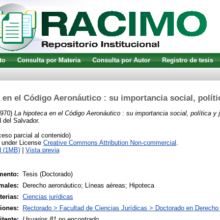
to
Consulta por Materia
Consulta por Autor
Registro de tesis
 en el Código Aeronáutico : su importancia social, polític
970)
La hipoteca en el Código Aeronáutico : su importancia social, política y j
 del Salvador.
so parcial al contenido)
e under License
Creative Commons Attribution Non-commercial
.
d (1MB)
|
Vista previa
mento:
Tesis (Doctorado)
males:
Derecho aeronáutico; Líneas aéreas; Hipoteca
terias:
Ciencias jurídicas
siones:
Rectorado > Facultad de Ciencias Jurídicas > Doctorado en Derecho N
tente:
Usuarios 81 no encontrado.