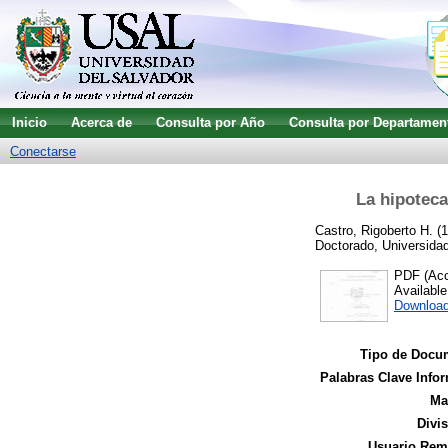
Inicio
Acerca de
Consulta por Año
Consulta por Departamen
Conectarse
La hipoteca
Castro, Rigoberto H.
(1
Doctorado, Universidad
PDF (Acce
Availabl
Downloa
Tipo de Docu
Palabras Clave Infor
Ma
Divi
Usuario Remi