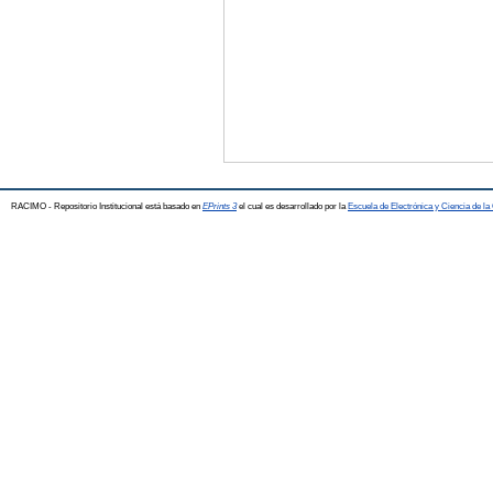
RACIMO - Repositorio Institucional está basado en
EPrints 3
el cual es desarrollado por la
Escuela de Electrónica y Ciencia de l