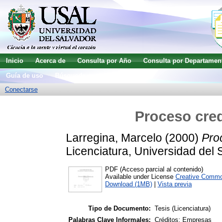
Inicio
Acerca de
Consulta por Año
Consulta por Departamen
Guía de uso
Búsqueda avanzada
Conectarse
Proceso cred
Larregina, Marcelo
(2000)
Pro
Licenciatura, Universidad del 
PDF (Acceso parcial al contenido)
Available under License
Creative Commo
Download (1MB)
|
Vista previa
Tipo de Documento:
Tesis (Licenciatura)
Palabras Clave Informales:
Créditos; Empresas