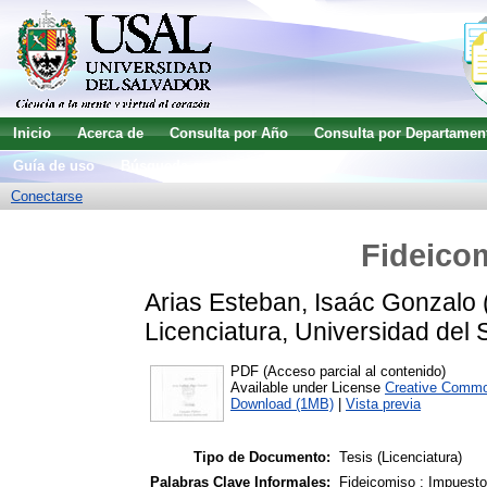
Inicio
Acerca de
Consulta por Año
Consulta por Departamen
Guía de uso
Búsqueda avanzada
Conectarse
Fideicom
Arias Esteban, Isaác Gonzalo
Licenciatura, Universidad del 
PDF (Acceso parcial al contenido)
Available under License
Creative Commo
Download (1MB)
|
Vista previa
Tipo de Documento:
Tesis (Licenciatura)
Palabras Clave Informales:
Fideicomiso ; Impuest