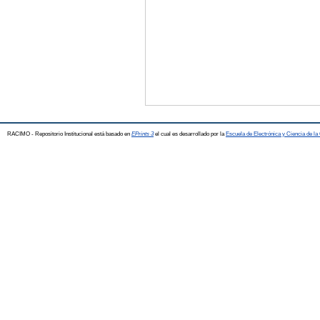
RACIMO - Repositorio Institucional está basado en
EPrints 3
el cual es desarrollado por la
Escuela de Electrónica y Ciencia de l