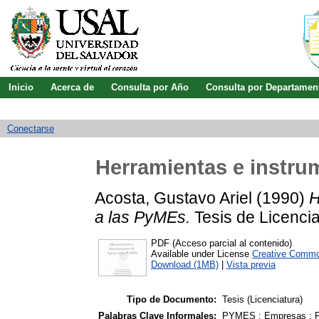
Inicio
Acerca de
Consulta por Año
Consulta por Departamen
Guía de uso
Búsqueda avanzada
Conectarse
Herramientas e instru
Acosta, Gustavo Ariel
(1990)
H
a las PyMEs.
Tesis de Licencia
PDF (Acceso parcial al contenido)
Available under License
Creative Commo
Download (1MB)
|
Vista previa
Tipo de Documento:
Tesis (Licenciatura)
Palabras Clave Informales:
PYMES ; Empresas ; Pr