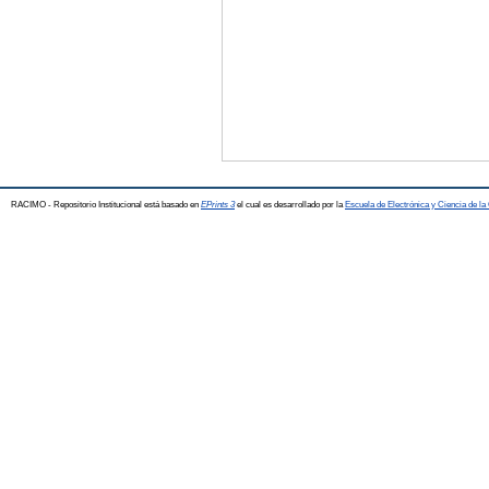
RACIMO - Repositorio Institucional está basado en
EPrints 3
el cual es desarrollado por la
Escuela de Electrónica y Ciencia de l