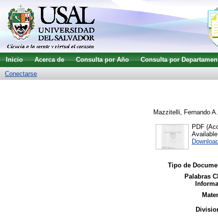
Inicio
Acerca de
Consulta por Año
Consulta por Departamen
Conectarse
Mazzitelli, Fernando A.
PDF (Acce
Availabl
Downloa
Tipo de Docume
Palabras C
Informa
Mater
Divisio