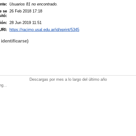
nte:
Usuarios 81 no encontrado.
e se
26 Feb 2018 17:18
itó:
ión:
28 Jun 2019 11:51
URI:
https://racimo.usal.edu.ar/id/eprint/5345
identificarse)
Descargas por mes a lo largo del último año
ng...