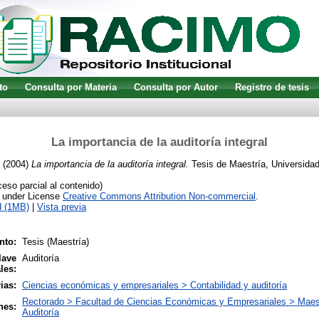
to
Consulta por Materia
Consulta por Autor
Registro de tesis
La importancia de la auditoría integral
(2004)
La importancia de la auditoría integral.
Tesis de Maestría, Universidad
so parcial al contenido)
e under License
Creative Commons Attribution Non-commercial
.
d (1MB)
|
Vista previa
nto:
Tesis (Maestría)
lave
Auditoría
les:
ias:
Ciencias económicas y empresariales > Contabilidad y auditoría
Rectorado > Facultad de Ciencias Económicas y Empresariales > Maest
nes:
Auditoría