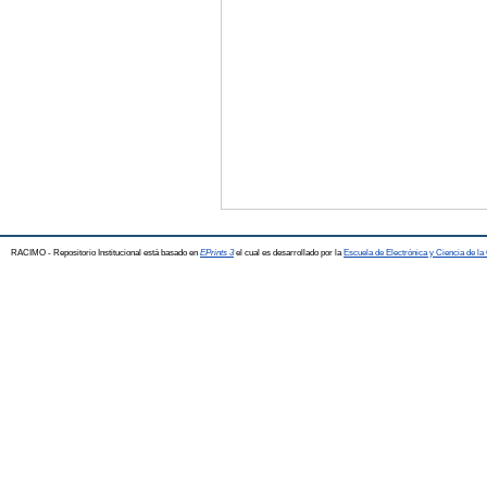
RACIMO - Repositorio Institucional está basado en
EPrints 3
el cual es desarrollado por la
Escuela de Electrónica y Ciencia de l