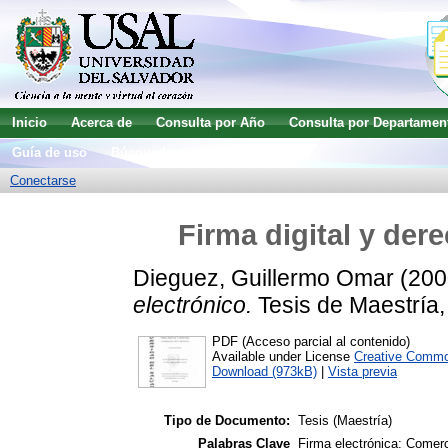
Inicio
Acerca de
Consulta por Año
Consulta por Departamen
Guía de uso
Búsqueda avanzada
Conectarse
Firma digital y der
Dieguez, Guillermo Omar
(200
electrónico.
Tesis de Maestría,
PDF (Acceso parcial al contenido)
Available under License
Creative Commo
Download (973kB)
|
Vista previa
Tipo de Documento:
Tesis (Maestría)
Palabras Clave
Firma electrónica; Comerc