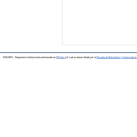
RACIMO - Repositorio Institucional está basado en
EPrints 3
el cual es desarrollado por la
Escuela de Electrónica y Ciencia de l