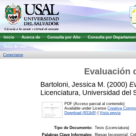
Inicio
Acerca de
Consulta por Año
Consulta por Departamen
Guía de uso
Búsqueda avanzada
Conectarse
Evaluación d
Bartoloni, Jessica M.
(2000)
Ev
Licenciatura, Universidad del 
PDF (Acceso parcial al contenido)
Available under License
Creative Commo
Download (831kB)
|
Vista previa
Tipo de Documento:
Tesis (Licenciatura)
Palabras Clave Informales:
Riesgo [economía]; Cré