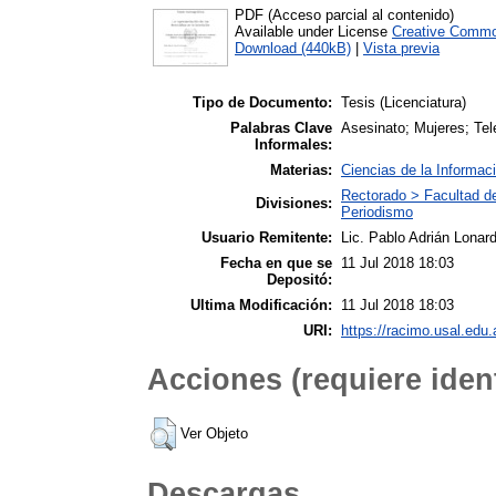
PDF (Acceso parcial al contenido)
Available under License
Creative Commo
Download (440kB)
|
Vista previa
Tipo de Documento:
Tesis (Licenciatura)
Palabras Clave
Asesinato; Mujeres; Tele
Informales:
Materias:
Ciencias de la Informac
Rectorado > Facultad d
Divisiones:
Periodismo
Usuario Remitente:
Lic. Pablo Adrián Lonard
Fecha en que se
11 Jul 2018 18:03
Depositó:
Ultima Modificación:
11 Jul 2018 18:03
URI:
https://racimo.usal.edu.
Acciones (requiere ident
Ver Objeto
Descargas