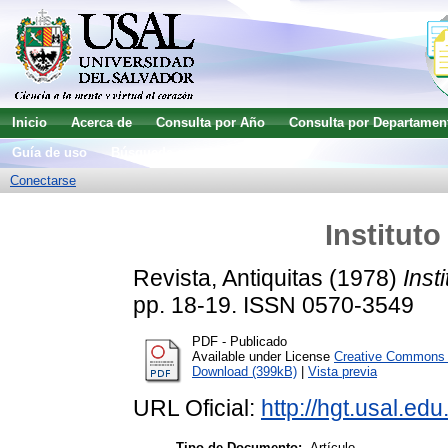
Inicio
Acerca de
Consulta por Año
Consulta por Departamen
Guía de uso
Búsqueda avanzada
Conectarse
Institut
Revista, Antiquitas
(1978)
Inst
pp. 18-19. ISSN 0570-3549
PDF - Publicado
Available under License
Creative Commons A
Download (399kB)
|
Vista previa
URL Oficial:
http://hgt.usal.edu
Tipo de Documento:
Artículo