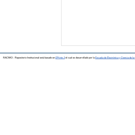
RACIMO - Repositorio Institucional está basado en
EPrints 3
el cual es desarrollado por la
Escuela de Electrónica y Ciencia de l