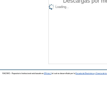
Descargas por mes
Loading...
RACIMO - Repositorio Institucional está basado en
EPrints 3
el cual es desarrollado por la
Escuela de Electrónica y Ciencia de l