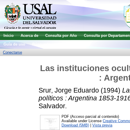
Inicio
Acerca de
Consulta por Año
Consulta por Departamen
Guía de uso
Búsqueda avanzada
Conectarse
Las instituciones ocul
: Argen
Srur, Jorge Eduardo
(1994)
La
políticos : Argentina 1853-1916
Salvador.
PDF (Acceso parcial al contenido)
Available under License
Creative Commo
Download (5MB)
|
Vista previa