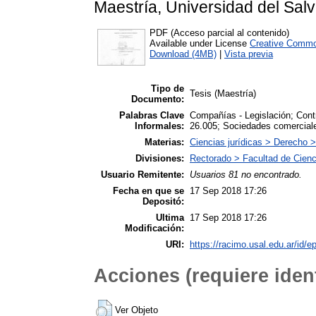
Maestría, Universidad del Salv
PDF (Acceso parcial al contenido)
Available under License
Creative Commo
Download (4MB)
|
Vista previa
Tipo de
Tesis (Maestría)
Documento:
Palabras Clave
Compañías - Legislación; Cont
Informales:
26.005; Sociedades comercial
Materias:
Ciencias jurídicas > Derecho
Divisiones:
Rectorado > Facultad de Cien
Usuario Remitente:
Usuarios 81 no encontrado.
Fecha en que se
17 Sep 2018 17:26
Depositó:
Ultima
17 Sep 2018 17:26
Modificación:
URI:
https://racimo.usal.edu.ar/id/e
Acciones (requiere ident
Ver Objeto