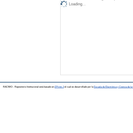
Loading...
RACIMO - Repositorio Institucional está basado en
EPrints 3
el cual es desarrollado por la
Escuela de Electrónica y Ciencia de l