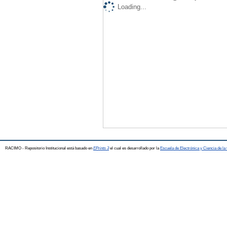
Loading...
RACIMO - Repositorio Institucional está basado en
EPrints 3
el cual es desarrollado por la
Escuela de Electrónica y Ciencia de l