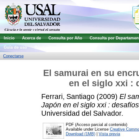
Inicio
Acerca de
Consulta por Año
Consulta por Departamen
Guía de uso
Búsqueda avanzada
Conectarse
El samurai en su encru
en el siglo xxi 
Ferrari, Santiago
(2009)
El sam
Japón en el siglo xxi : desafío
Universidad del Salvador.
PDF (Acceso parcial al contenido)
Available under License
Creative Commo
Download (1MB)
|
Vista previa