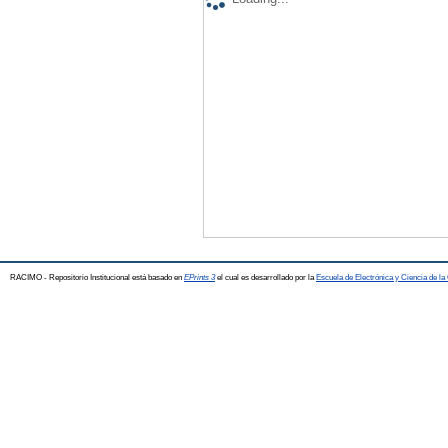
RACIMO - Repositorio Institucional está basado en
EPrints 3
el cual es desarrollado por la
Escuela de Electrónica y Ciencia de l