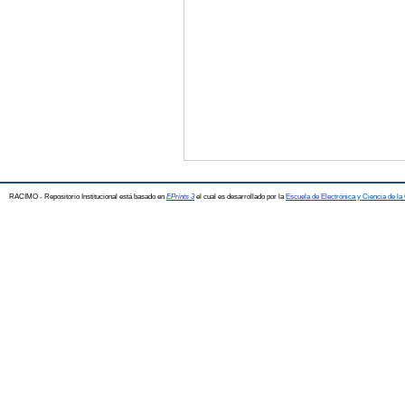
RACIMO - Repositorio Institucional está basado en
EPrints 3
el cual es desarrollado por la
Escuela de Electrónica y Ciencia de l