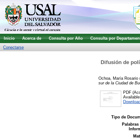
Inicio
Acerca de
Consulta por Año
Consulta por Departamen
Conectarse
Difusión de polí
Ochoa, María Rosario
sur de la Ciudad de Bu
PDF (Acce
Availabl
Download
Tipo de Docum
Palabras
Infor
Mat