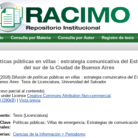
to
Consulta por Materia
Consulta por Autor
Registro de tesis
ticas públicas en villas : estrategia comunicativa del Est
del sur de la Ciudad de Buenos Aires
(2018)
Difusión de políticas públicas en villas : estrategia comunicativa del Es
enos Aires.
Tesis de Licenciatura, Universidad del Salvador.
so parcial al contenido)
e under License
Creative Commons Attribution Non-commercial
.
 (290kB)
|
Vista previa
ento:
Tesis (Licenciatura)
 Clave
Políticas públicas; Villas de emergencia; Estrategias de comunicaci
males:
erias:
Ciencias de la Información > Periodismo