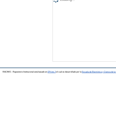
RACIMO - Repositorio Institucional está basado en
EPrints 3
el cual es desarrollado por la
Escuela de Electrónica y Ciencia de l