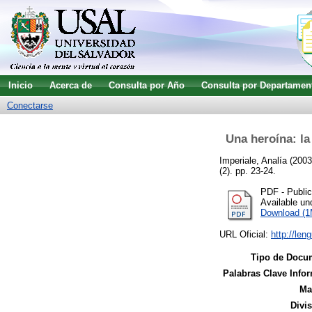
Inicio
Acerca de
Consulta por Año
Consulta por Departamen
Conectarse
Una heroína: la
Imperiale, Analía
(200
(2). pp. 23-24.
PDF - Publi
Available u
Download (
URL Oficial:
http://len
Tipo de Docu
Palabras Clave Infor
Ma
Divi