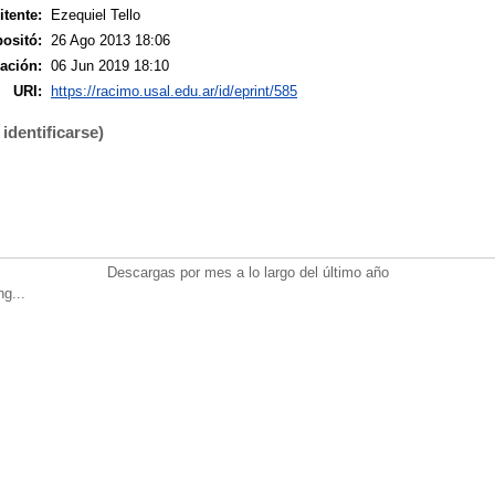
tente:
Ezequiel Tello
ositó:
26 Ago 2013 18:06
ación:
06 Jun 2019 18:10
URI:
https://racimo.usal.edu.ar/id/eprint/585
identificarse)
Descargas por mes a lo largo del último año
ng...