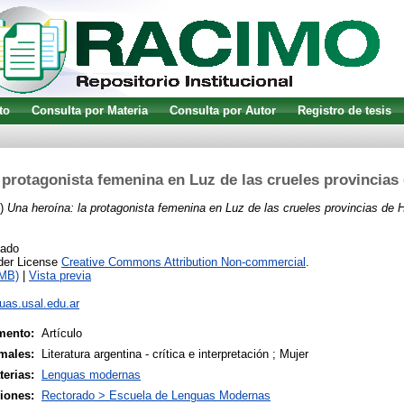
to
Consulta por Materia
Consulta por Autor
Registro de tesis
 protagonista femenina en Luz de las crueles provincias
3)
Una heroína: la protagonista femenina en Luz de las crueles provincias de 
cado
nder License
Creative Commons Attribution Non-commercial
.
1MB)
|
Vista previa
guas.usal.edu.ar
mento:
Artículo
males:
Literatura argentina - crítica e interpretación ; Mujer
terias:
Lenguas modernas
siones:
Rectorado > Escuela de Lenguas Modernas