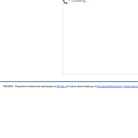
Loading...
RACIMO - Repositorio Institucional está basado en
EPrints 3
el cual es desarrollado por la
Escuela de Electrónica y Ciencia de l