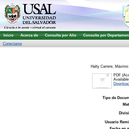
Inicio
Acerca de
Consulta por Año
Consulta por Departamen
Conectarse
Halty Carrere, Máximo
PDF (Acc
Availabl
Downloa
Tipo de Docum
Mat
Divis
Usuario Remi
Fecha en 