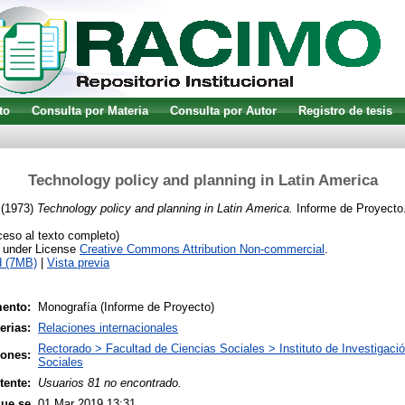
to
Consulta por Materia
Consulta por Autor
Registro de tesis
Technology policy and planning in Latin America
(1973)
Technology policy and planning in Latin America.
Informe de Proyecto
eso al texto completo)
e under License
Creative Commons Attribution Non-commercial
.
d (7MB)
|
Vista previa
ento:
Monografía (Informe de Proyecto)
erias:
Relaciones internacionales
Rectorado > Facultad de Ciencias Sociales > Instituto de Investigaci
iones:
Sociales
tente:
Usuarios 81 no encontrado.
que se
01 Mar 2019 13:31