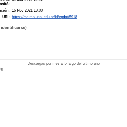
ositó:
ación:
15 Nov 2021 18:00
URI:
https://racimo.usal.edu.ar/id/eprint/5918
identificarse)
Descargas por mes a lo largo del último año
ng...