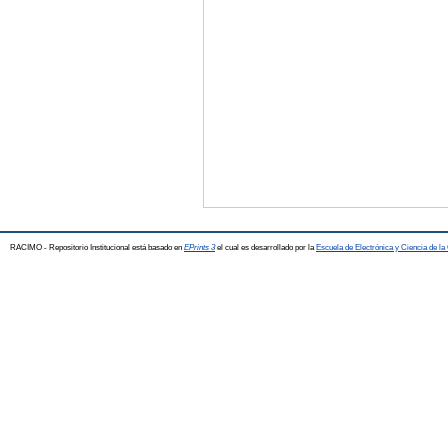
RACIMO - Repositorio Institucional está basado en
EPrints 3
el cual es desarrollado por la
Escuela de Electrónica y Ciencia de l