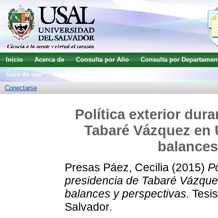
Inicio
Acerca de
Consulta por Año
Consulta por Departamen
Guía de uso
Búsqueda avanzada
Conectarse
Política exterior dur
Tabaré Vázquez en 
balances
Presas Páez, Cecilia
(2015)
Po
presidencia de Tabaré Vázque
balances y perspectivas.
Tesis
Salvador.