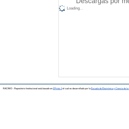
Descargas por mes
Loading...
RACIMO - Repositorio Institucional está basado en
EPrints 3
el cual es desarrollado por la
Escuela de Electrónica y Ciencia de l