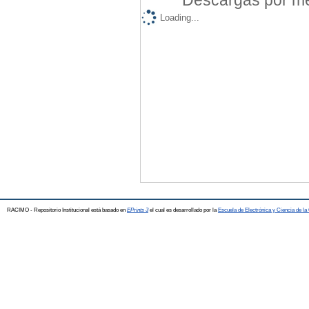
Descargas por mes
Loading...
RACIMO - Repositorio Institucional está basado en
EPrints 3
el cual es desarrollado por la
Escuela de Electrónica y Ciencia de l