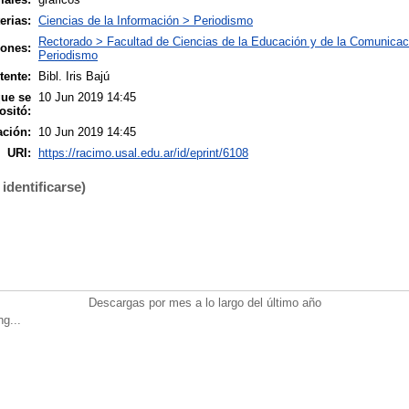
erias:
Ciencias de la Información > Periodismo
Rectorado > Facultad de Ciencias de la Educación y de la Comunicac
iones:
Periodismo
tente:
Bibl. Iris Bajú
que se
10 Jun 2019 14:45
ositó:
ación:
10 Jun 2019 14:45
URI:
https://racimo.usal.edu.ar/id/eprint/6108
identificarse)
Descargas por mes a lo largo del último año
ng...