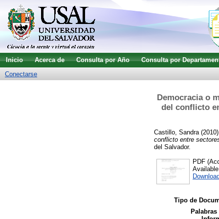
Inicio
Acerca de
Consulta por Año
Consulta por Departamen
Conectarse
Democracia o me
del conflicto 
Castillo, Sandra
(2010
conflicto entre sector
del Salvador.
PDF (Acce
Availabl
Download
Tipo de Docum
Palabras
Infor