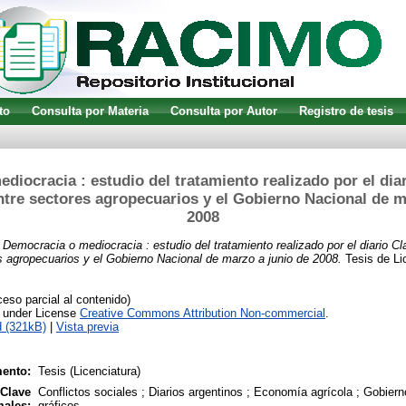
to
Consulta por Materia
Consulta por Autor
Registro de tesis
diocracia : estudio del tratamiento realizado por el diar
entre sectores agropecuarios y el Gobierno Nacional de m
2008
)
Democracia o mediocracia : estudio del tratamiento realizado por el diario Cl
es agropecuarios y el Gobierno Nacional de marzo a junio de 2008.
Tesis de Li
so parcial al contenido)
e under License
Creative Commons Attribution Non-commercial
.
 (321kB)
|
Vista previa
ento:
Tesis (Licenciatura)
 Clave
Conflictos sociales ; Diarios argentinos ; Economía agrícola ; Gobiern
males:
gráficos