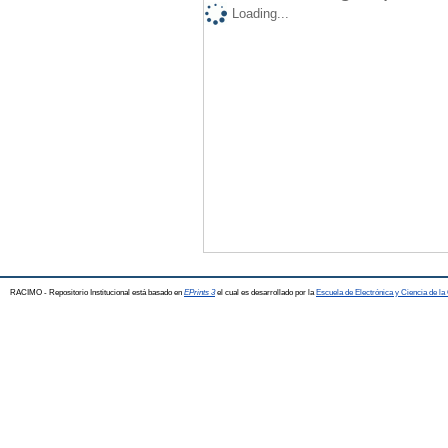
Loading...
RACIMO - Repositorio Institucional está basado en
EPrints 3
el cual es desarrollado por la
Escuela de Electrónica y Ciencia de l