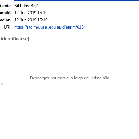
tente:
Bibl. Iris Bajú
ositó:
12 Jun 2019 15:19
ación:
12 Jun 2019 15:19
URI:
https://racimo.usal.edu.ar/id/eprint/6134
identificarse)
Descargas por mes a lo largo del último año
ng...