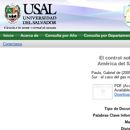
Inicio
Acerca de
Consulta por Año
Consulta por Departamen
Conectarse
El control so
América del Su
Paula, Gabriel de
(200
Sur : el caso del gas n
PDF (Acce
Availabl
Downloa
Tipo de Docu
Palabras Clave Infor
Ma
Divi