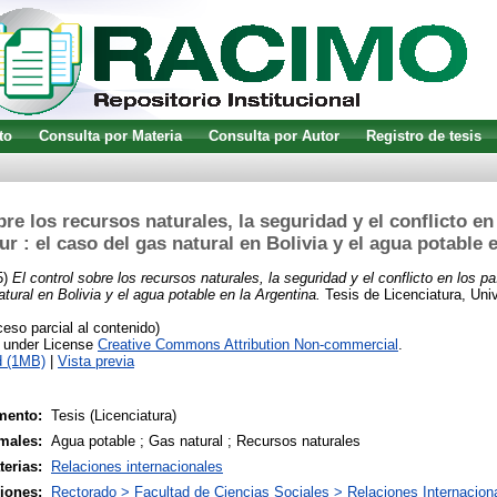
to
Consulta por Materia
Consulta por Autor
Registro de tesis
bre los recursos naturales, la seguridad y el conflicto en
r : el caso del gas natural en Bolivia y el agua potable 
5)
El control sobre los recursos naturales, la seguridad y el conflicto en los 
atural en Bolivia y el agua potable en la Argentina.
Tesis de Licenciatura, Univ
so parcial al contenido)
e under License
Creative Commons Attribution Non-commercial
.
d (1MB)
|
Vista previa
mento:
Tesis (Licenciatura)
males:
Agua potable ; Gas natural ; Recursos naturales
terias:
Relaciones internacionales
siones:
Rectorado > Facultad de Ciencias Sociales > Relaciones Internacion