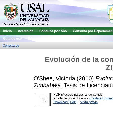
Inicio
Acerca de
Consulta por Año
Consulta por Departamen
Guía de uso
Búsqueda avanzada
Conectarse
Evolución de la co
Z
O'Shee, Victoria
(2010)
Evoluc
Zimbabwe.
Tesis de Licenciatu
PDF (Acceso parcial al contenido)
Available under License
Creative Commo
Download (1MB)
|
Vista previa