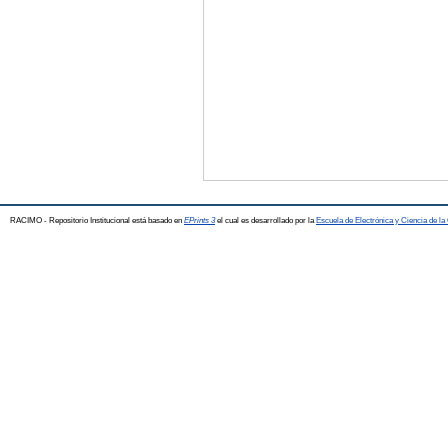
RACIMO - Repositorio Institucional está basado en
EPrints 3
el cual es desarrollado por la
Escuela de Electrónica y Ciencia de l