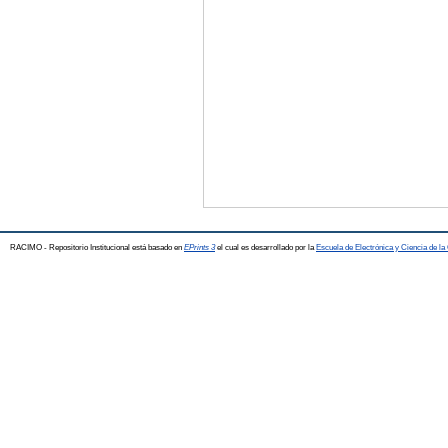
RACIMO - Repositorio Institucional está basado en
EPrints 3
el cual es desarrollado por la
Escuela de Electrónica y Ciencia de l