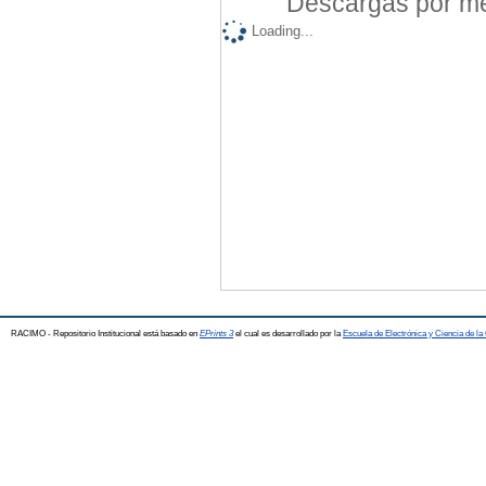
Descargas por mes
Loading...
RACIMO - Repositorio Institucional está basado en
EPrints 3
el cual es desarrollado por la
Escuela de Electrónica y Ciencia de l