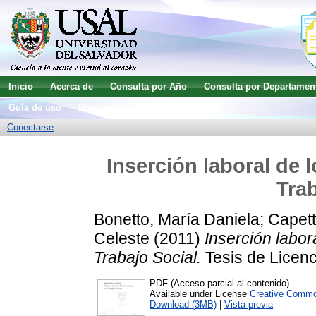
Inicio
Acerca de
Consulta por Año
Consulta por Departamen
Guía de uso
Búsqueda avanzada
Conectarse
Inserción laboral de 
Trab
Bonetto, María Daniela
;
Capett
Celeste
(2011)
Inserción labor
Trabajo Social.
Tesis de Licenc
PDF (Acceso parcial al contenido)
Available under License
Creative Commo
Download (3MB)
|
Vista previa