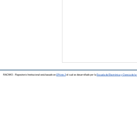
RACIMO - Repositorio Institucional está basado en
EPrints 3
el cual es desarrollado por la
Escuela de Electrónica y Ciencia de l