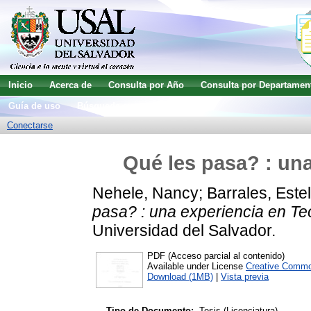
Inicio
Acerca de
Consulta por Año
Consulta por Departamen
Guía de uso
Búsqueda avanzada
Conectarse
Qué les pasa? : una
Nehele, Nancy
;
Barrales, Este
pasa? : una experiencia en Te
Universidad del Salvador.
PDF (Acceso parcial al contenido)
Available under License
Creative Commo
Download (1MB)
|
Vista previa
Tipo de Documento:
Tesis (Licenciatura)